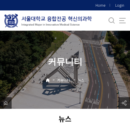
바
Home
Login
로
가
기
메
뉴
커뮤니티
>
>
커뮤니티
뉴스
뉴스